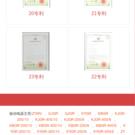
20专利
21专利
23专利
22专利
振动电器主营:
ZYMV
、
KJGR
、
QJGR
、
KYGR
、
KBGR
、
KJGR-
200/10
、
KJGR-400/10
、
KJGR-200/6
、
KJGR-400/6
、
KBGR-200/10
、
KBGR-400/10
、
KBGR-200/6
、
KBGR-400/6
、
K
YGR-200/10
、
KYGR-400/10
、
KYGR-200/6
、
KYGR-400/6
、
ZY