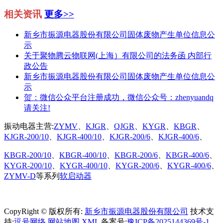
相关资讯
更多>>
新乡市振源电器股份有限公司固体废物产生单位信息公
示
关于聚物腾云物联网(上海）有限公司的法务函 内部行
政公告
新乡市振源电器股份有限公司固体废物产生单位信息公
示
贺：微信公众平台注册成功，微信公众号：zhenyuandq
请关注!
振动电器主营:
ZYMV
、
KJGR
、
QJGR
、
KYGR
、
KBGR
、
KJGR-200/10
、
KJGR-400/10
、
KJGR-200/6
、
KJGR-400/6
、
KBGR-200/10
、
KBGR-400/10
、
KBGR-200/6
、
KBGR-400/6
、
KYGR-200/10
、
KYGR-400/10
、
KYGR-200/6
、
KYGR-400/6
、
ZYMV-D
等系列
软启动器
CopyRight © 版权所有:
新乡市振源电器股份有限公司
技术支
持:
逗号网络
网站地图
XML
备案号:
豫ICP备2025144369号-1