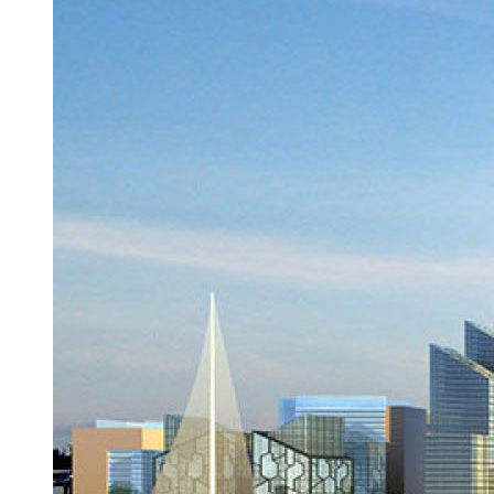
关于聚物腾云物联网(上海）有限公司的法务函 内部行政公告
矿用隔爆兼本质安全型低压交流软起动器
KYGR—400(200)/10(6)矿用一般型高压软起动控制器
QJGR—400/10K系列软起动器
QJGR—200/10K 系列软起动器
QJGR—400/6K 系列软起动器