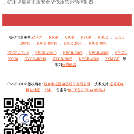
矿用隔爆兼本质安全型低压软起动控制器
振动电器主营:
ZYMV
、
KJGR
、
QJGR
、
KYGR
、
KBGR
、
KJGR-
200/10
、
KJGR-400/10
、
KJGR-200/6
、
KJGR-400/6
、
KBGR-200/10
、
KBGR-400/10
、
KBGR-200/6
、
KBGR-400/6
、
KYGR-
200/10
、
KYGR-400/10
、
KYGR-200/6
、
KYGR-400/6
、
ZYMV-D
等
系列
软启动器
CopyRight © 版权所有:
新乡市振源电器股份有限公司
技术支持:
逗号网络
网站地图
XML
备案号:
豫ICP备2025144369号-1